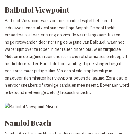
Balbulol Viewpoint
Balbulol Viewpoint was voor ons zonder twijfel het meest
indrukwekkende uitzichtpunt van Raja Ampat. De boottocht
ernaartoe is al een ervaring op zich. Je vaart langzaam tussen
hoge rotswanden door richting de lagune van Balbulol, waar het
water lijkt over te lopen in tientallen tinten blauw en turquoise.
Midden in de lagune rijzen drie iconische rotsformaties omhoog uit
het heldere water. Nadat de boot aanlegt bij de steiger begint
een korte maar pittige klim. Via een steile trap bereik je in
ongeveer tien minuten het viewpoint boven de lagune. Zorg dat je
hiervoor sneakers of stevige sandalen mee neemt. Bovenaan word
je beloond met een geweldig tropisch uitzicht.
Namlol Beach
Namlol Beach is een klein strandje omringd door palmbomen en