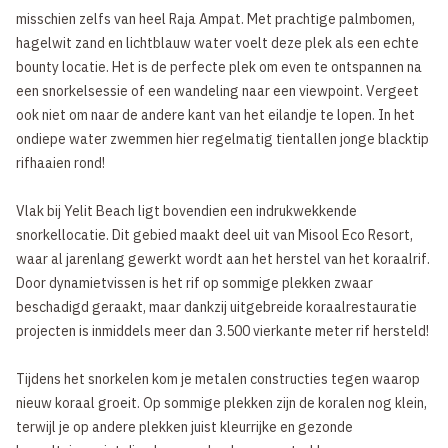
misschien zelfs van heel Raja Ampat. Met prachtige palmbomen,
hagelwit zand en lichtblauw water voelt deze plek als een echte
bounty locatie. Het is de perfecte plek om even te ontspannen na
een snorkelsessie of een wandeling naar een viewpoint. Vergeet
ook niet om naar de andere kant van het eilandje te lopen. In het
ondiepe water zwemmen hier regelmatig tientallen jonge blacktip
rifhaaien rond!
Vlak bij Yelit Beach ligt bovendien een indrukwekkende
snorkellocatie. Dit gebied maakt deel uit van Misool Eco Resort,
waar al jarenlang gewerkt wordt aan het herstel van het koraalrif.
Door dynamietvissen is het rif op sommige plekken zwaar
beschadigd geraakt, maar dankzij uitgebreide koraalrestauratie
projecten is inmiddels meer dan 3.500 vierkante meter rif hersteld!
Tijdens het snorkelen kom je metalen constructies tegen waarop
nieuw koraal groeit. Op sommige plekken zijn de koralen nog klein,
terwijl je op andere plekken juist kleurrijke en gezonde